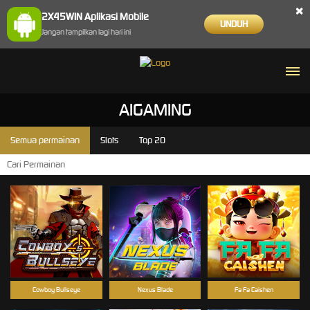
×
2X45WIN Aplikasi Mobile
UNDUH
Jangan tampilkan lagi hari ini
AIGAMING
Semua permainan
Slots
Top 20
Cowboy Bullseye
Nexus Blade
Fa Fa Caishen