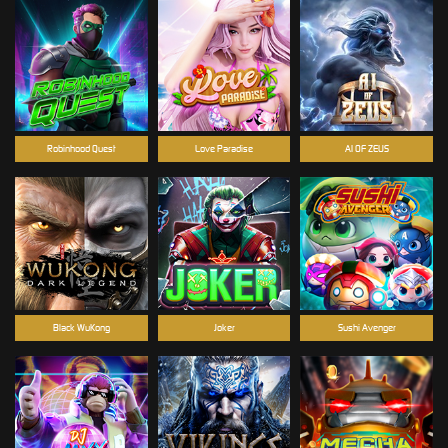
Robinhood Quest
Love Paradise
AI OF ZEUS
Black WuKong
Joker
Sushi Avenger