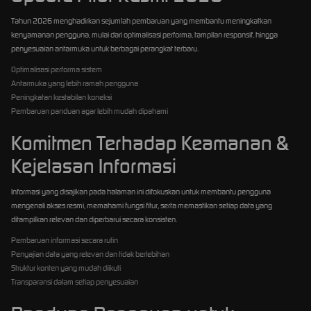
Tahun 2026 menghadirkan sejumlah pembaruan yang membantu meningkatkan
kenyamanan pengguna, mulai dari optimalisasi performa, tampilan responsif, hingga
penyesuaian antarmuka untuk berbagai perangkat terbaru.
Optimalisasi performa sistem
Antarmuka yang lebih ramah pengguna
Peningkatan kestabilan koneksi
Pembaruan panduan agar lebih mudah dipahami
Komitmen Terhadap Keamanan &
Kejelasan Informasi
Informasi yang disajikan pada halaman ini difokuskan untuk membantu pengguna
mengenali akses resmi, memahami fungsi fitur, serta memastikan setiap data yang
ditampilkan relevan dan diperbarui secara konsisten.
Pembaruan informasi secara rutin
Penyajian data yang relevan dan tidak berlebihan
Struktur konten yang mudah diikuti
Transparansi dalam setiap penyesuaian