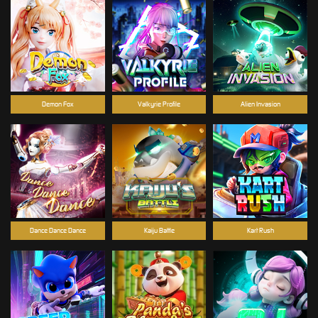
Demon Fox
Valkyrie Profile
Alien Invasion
Dance Dance Dance
Kaiju Battle
Kart Rush