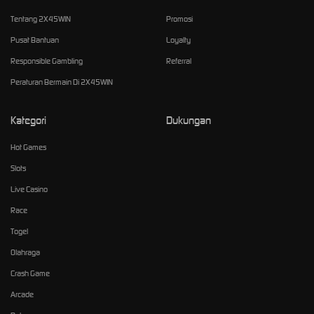
Tentang 2X45WIN
Promosi
Pusat Bantuan
Loyalty
Responsible Gambling
Referral
Peraturan Bermain Di 2X45WIN
Kategori
Dukungan
Hot Games
Slots
Live Casino
Race
Togel
Olahraga
Crash Game
Arcade