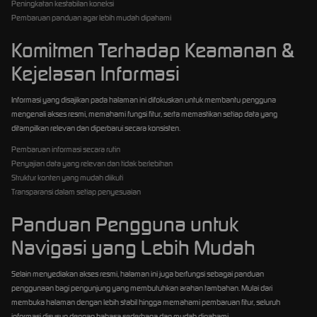
Peningkatan kestabilan koneksi
Pembaruan panduan agar lebih mudah dipahami
Komitmen Terhadap Keamanan &
Kejelasan Informasi
Informasi yang disajikan pada halaman ini difokuskan untuk membantu pengguna
mengenali akses resmi, memahami fungsi fitur, serta memastikan setiap data yang
ditampilkan relevan dan diperbarui secara konsisten.
Pembaruan informasi secara rutin
Penyajian data yang relevan dan tidak berlebihan
Struktur konten yang mudah diikuti
Transparansi dalam setiap penyesuaian
Panduan Pengguna untuk
Navigasi yang Lebih Mudah
Selain menyediakan akses resmi, halaman ini juga berfungsi sebagai panduan
penggunaan bagi pengunjung yang membutuhkan arahan tambahan. Mulai dari
membuka halaman dengan lebih stabil hingga memahami pembaruan fitur, seluruh
informasi disusun dengan bahasa sederhana dan mudah dipahami.