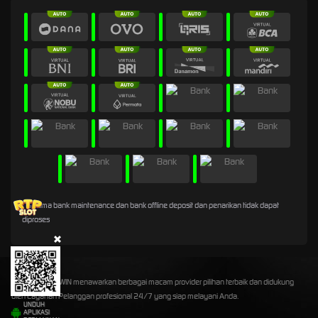
* Selama bank maintenance dan bank offline deposit dan penarikan tidak dapat
diproses
©2026 2X45WIN menawarkan berbagai macam provider pilihan terbaik dan didukung
oleh Layanan Pelanggan profesional 24/7 yang siap melayani Anda.
UNDUH
APLIKASI