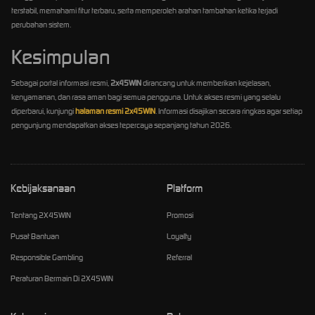
terstabil, memahami fitur terbaru, serta memperoleh arahan tambahan ketika terjadi
perubahan sistem.
Kesimpulan
Sebagai portal informasi resmi,
2x45WIN
dirancang untuk memberikan kejelasan,
kenyamanan, dan rasa aman bagi semua pengguna. Untuk akses resmi yang selalu
diperbarui, kunjungi
halaman resmi 2x45WIN
. Informasi disajikan secara ringkas agar setiap
pengunjung mendapatkan akses tepercaya sepanjang tahun 2026.
Kebijaksanaan
Platform
Tentang 2X45WIN
Promosi
Pusat Bantuan
Loyalty
Responsible Gambling
Referral
Peraturan Bermain Di 2X45WIN