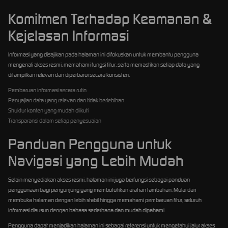
Komitmen Terhadap Keamanan &
Kejelasan Informasi
Informasi yang disajikan pada halaman ini difokuskan untuk membantu pengguna
mengenali akses resmi, memahami fungsi fitur, serta memastikan setiap data yang
ditampilkan relevan dan diperbarui secara konsisten.
Pembaruan informasi secara rutin
Penyajian data yang relevan dan tidak berlebihan
Struktur konten yang mudah diikuti
Transparansi dalam setiap penyesuaian
Panduan Pengguna untuk
Navigasi yang Lebih Mudah
Selain menyediakan akses resmi, halaman ini juga berfungsi sebagai panduan
penggunaan bagi pengunjung yang membutuhkan arahan tambahan. Mulai dari
membuka halaman dengan lebih stabil hingga memahami pembaruan fitur, seluruh
informasi disusun dengan bahasa sederhana dan mudah dipahami.
Pengguna dapat menjadikan halaman ini sebagai referensi untuk mengetahui jalur akses