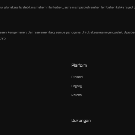
jalur akses terstabil, memahami fitur terbaru, serta memperoleh arahan tambahan ketika terjadi
asan, kenyamanan, dan rasa aman bagi semua pengguna. Untuk akses resmi yang selalu diperbar
2026.
Platform
Promosi
Loyalty
Referral
Dukungan