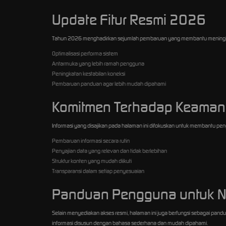
Update Fitur Resmi 2026
Tahun 2026 menghadirkan sejumlah pembaruan yang membantu meningkatkan
Optimalisasi performa sistem
Antarmuka yang lebih ramah pengguna
Peningkatan kestabilan koneksi
Pembaruan panduan agar lebih mudah dipahami
Komitmen Terhadap Keamana
Informasi yang disajikan pada halaman ini difokuskan untuk membantu peng
Pembaruan informasi secara rutin
Penyajian data yang relevan dan tidak berlebihan
Struktur konten yang mudah diikuti
Transparansi dalam setiap penyesuaian
Panduan Pengguna untuk N
Selain menyediakan akses resmi, halaman ini juga berfungsi sebagai pa
informasi disusun dengan bahasa sederhana dan mudah dipahami.