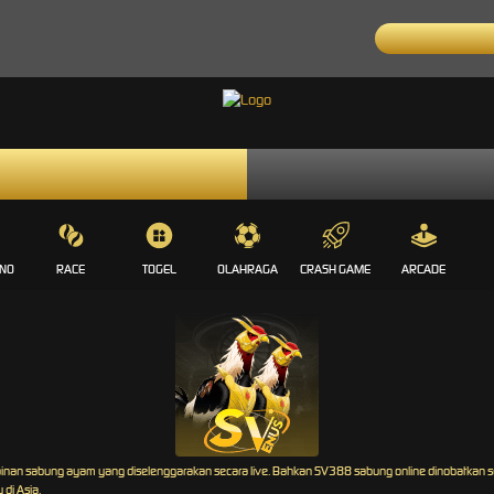
INO
RACE
TOGEL
OLAHRAGA
CRASH GAME
ARCADE
nan sabung ayam yang diselenggarakan secara live. Bahkan SV388 sabung online dinobatkan sebag
di Asia.