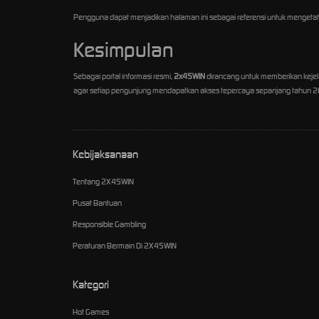
Pengguna dapat menjadikan halaman ini sebagai referensi untuk mengetahui 
Kesimpulan
Sebagai portal informasi resmi,
2x45WIN
dirancang untuk memberikan kejel
agar setiap pengunjung mendapatkan akses tepercaya sepanjang tahun 
Kebijaksanaan
Tentang 2X45WIN
Pusat Bantuan
Responsible Gambling
Peraturan Bermain Di 2X45WIN
Kategori
Hot Games