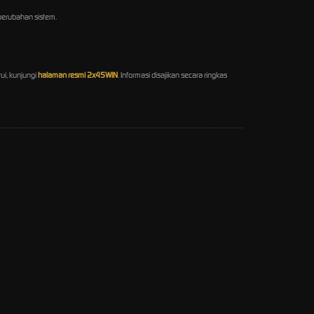
 perubahan sistem.
ui, kunjungi
halaman resmi 2x45WIN
. Informasi disajikan secara ringkas