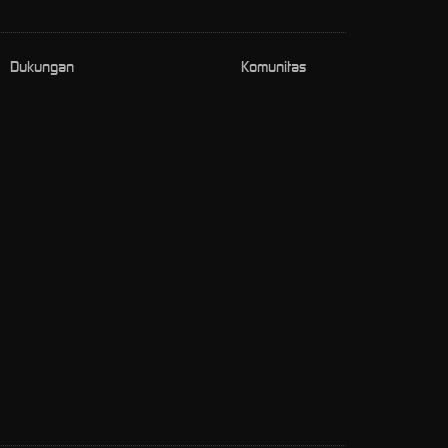
Dukungan
Komunitas