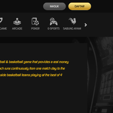
MASUK
DAFTAR
 GAME
ARCADE
POKER
E-SPORTS
SABUNG AYAM
PROMOSI
tball & basketball game that provides a real money
ach runs continuously from one match day to the
side basketball teams playing at the best of 4