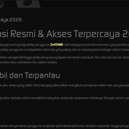
rcaya 2026
asi Resmi & Akses Terpercaya 
a sangat penting bagi setiap pengguna.
2x45WIN
hadir sebagai portal informasi resmi yang berf
 setiap pengguna mendapatkan informasi yang paling relevan sesuai perkembangan sistem terbar
ahan navigasi sehingga setiap pengunjung dapat memahami panduan, fitur, dan pembaruan tanp
 resmi atau memahami fitur sistem terbaru.
bil dan Terpantau
jalur akses yang stabil. Informasi yang ditampilkan mengikuti pembaruan sistem dan penyesu
ngecekan berkala untuk memastikan kelayakan akses dan keamanan teknisnya. Dengan cara ini, peng
 kenyamanan pengguna, mulai dari optimalisasi performa, tampilan responsif, hingga penyesu