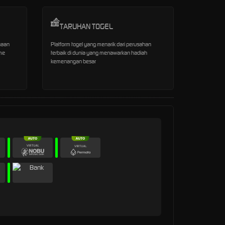
TARUHAN TOGEL
haan
Platform togel yang menarik dari perusahan
ame
terbaik di dunia yang menawarkan hadiah
kemenangan besar