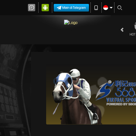
Main di Telegram
HOT