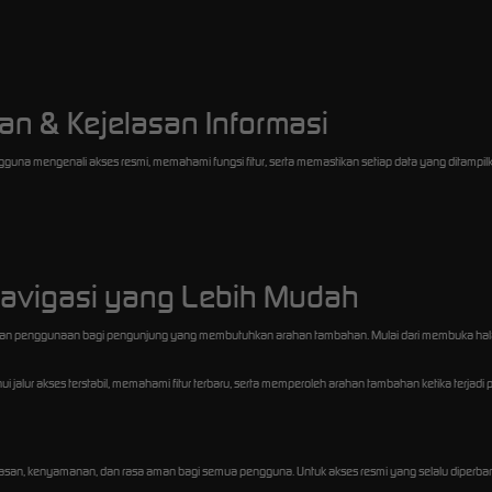
n & Kejelasan Informasi
guna mengenali akses resmi, memahami fungsi fitur, serta memastikan setiap data yang ditampilka
avigasi yang Lebih Mudah
nduan penggunaan bagi pengunjung yang membutuhkan arahan tambahan. Mulai dari membuka hala
jalur akses terstabil, memahami fitur terbaru, serta memperoleh arahan tambahan ketika terjadi 
asan, kenyamanan, dan rasa aman bagi semua pengguna. Untuk akses resmi yang selalu diperbaru