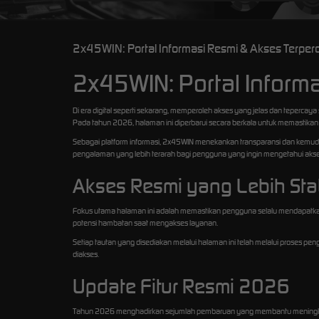
2x45WIN: Portal Informasi Resmi & Akses Terpe
2x45WIN: Portal Inform
Di era digital seperti sekarang, memperoleh akses yang jelas dan tepercay
Pada tahun 2026, halaman ini diperbarui secara berkala untuk memastikan
Sebagai platform informasi, 2x45WIN menekankan transparansi dan kemud
pengalaman yang lebih terarah bagi pengguna yang ingin mengetahui akses
Akses Resmi yang Lebih Sta
Fokus utama halaman ini adalah memastikan pengguna selalu mendapatkan 
potensi hambatan saat mengakses layanan.
Setiap tautan yang disediakan melalui halaman ini telah melalui proses pe
diakses.
Update Fitur Resmi 2026
Tahun 2026 menghadirkan sejumlah pembaruan yang membantu meningkatkan