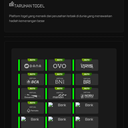
TARUHAN TOGEL
Platform togel yang menarik dari perusahan terbaik di dunia yang menawarkan
hadiah kemenangan besar