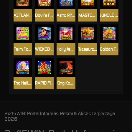
AZTLAN GEMS3
Devil’s Frenzy
Astro Rift Bonanza
MASTER CHEF FRENZY
JUNGLE ROAR
Farm Fortune Wheel
WICKED RICHES
Holly Jackpot
Treasure Train Deluxe
Golden Train Ⅲ: Black Ore
The Halloween Rascal
RAPID FIRE BLAST
King Kong Treasure
2x45WIN: Portal Informasi Resmi & Akses Terpercaya
2026