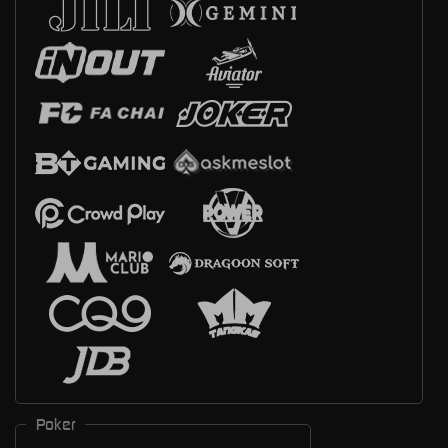
Poker