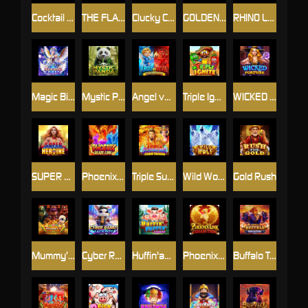
Cocktail City
THE FLAME CITY
Clucky Cash
GOLDEN TRAIN DELUXE
RHINO LEGEND
Magic Bingo Queen
Mystic Panda
Angel vs Devil Ultimate Goal Showdown
Triple Ignite
WICKED FORTUNE
SUPER HEROINE
Phoenix Blaze Link
Triple Supreme Xtreme Treasure
Wild Wolf Xtreme
Gold Rush
Mummy’s Treasure Quest
Cyber Rabbit
Huffin'and Puffin'Jackpot
Phoenix Link - Collection
Buffalo Triple Fury