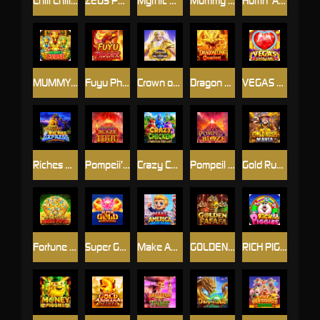
Chili Chili Hot
ZEUS POWER
Mythic Gems: Five Realms
Mummy’s Treasure Quest 2
Huffin’ And Puffin’ Ultra Wheel
MUMMY'S CURSE
Fuyu Phoenix
Crown of Olympus
Dragon Link Collection
VEGAS CASH LINK
Riches Express
Pompeii’s Blaze 1000
Crazy Chicken
Pompeil Blaze
Gold Rush Mania
Fortune Gold Pots
Super Gold Arowana
Make America Great Again
GOLDEN FAFAFA
RICH PIGGIES WORLD