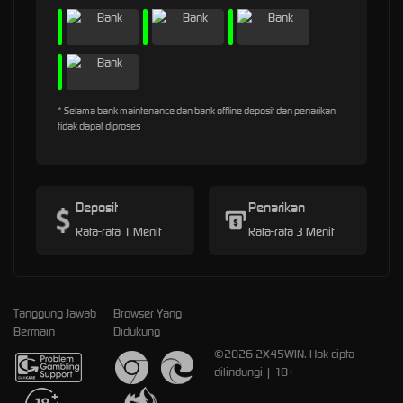
* Selama bank maintenance dan bank offline deposit dan penarikan
tidak dapat diproses
Deposit
Penarikan
Rata-rata 1 Menit
Rata-rata 3 Menit
Tanggung Jawab
Browser Yang
Bermain
Didukung
©2026 2X45WIN. Hak cipta
dilindungi | 18+