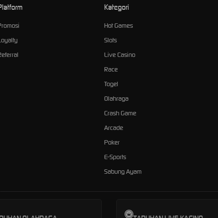
Platform
Kategori
Promosi
Hot Games
Loyalty
Slots
Referral
Live Casino
Race
Togel
Olahraga
Crash Game
Arcade
Poker
E-Sports
Sabung Ayam