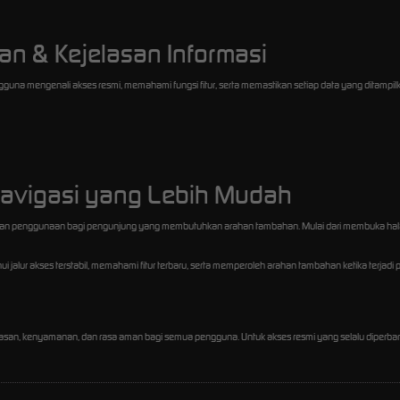
n & Kejelasan Informasi
guna mengenali akses resmi, memahami fungsi fitur, serta memastikan setiap data yang ditampilka
avigasi yang Lebih Mudah
nduan penggunaan bagi pengunjung yang membutuhkan arahan tambahan. Mulai dari membuka hala
jalur akses terstabil, memahami fitur terbaru, serta memperoleh arahan tambahan ketika terjadi 
asan, kenyamanan, dan rasa aman bagi semua pengguna. Untuk akses resmi yang selalu diperbaru