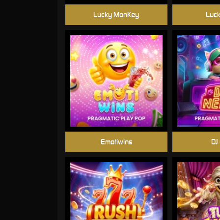
Lucky MonKey
Luck
Emotiwins
DJ