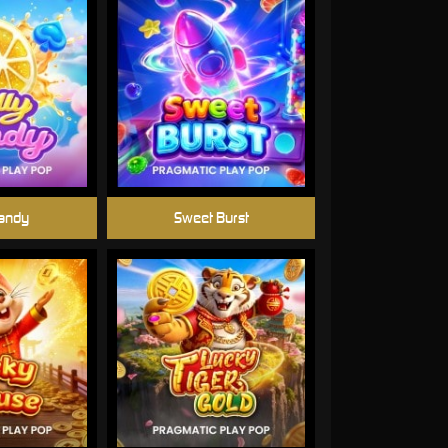
Mahjong Wins 3 – Black Scatter
Candy
Sweet Burst