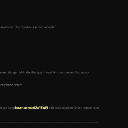
n relevan dan diperbarui secara konsisten.
man dengan lebih stabil hingga memahami pembaruan fitur, seluruh
perubahan sistem.
i, kunjungi
halaman resmi 2x45WIN
. Informasi disajikan secara ringkas agar