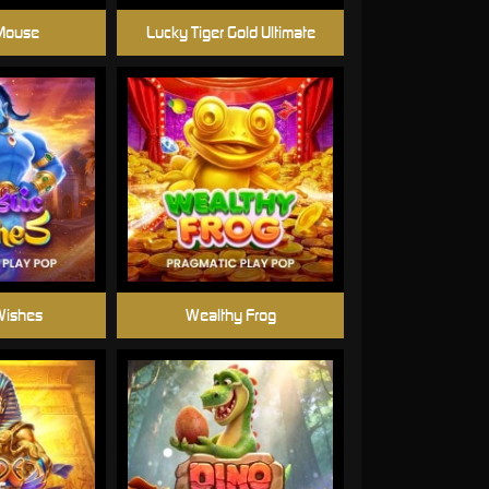
Mouse
Lucky Tiger Gold Ultimate
Wishes
Wealthy Frog