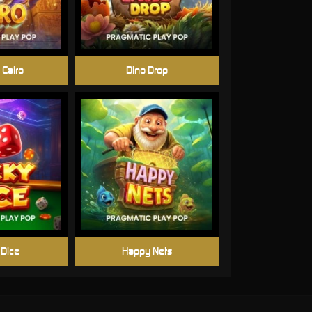
 Cairo
Dino Drop
 Dice
Happy Nets