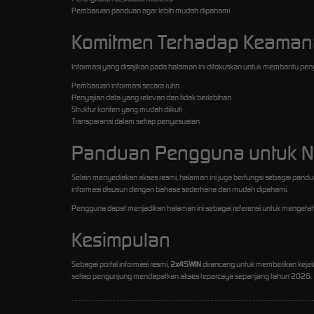
Pembaruan panduan agar lebih mudah dipahami
Komitmen Terhadap Keamana
Informasi yang disajikan pada halaman ini difokuskan untuk membantu peng
Pembaruan informasi secara rutin
Penyajian data yang relevan dan tidak berlebihan
Struktur konten yang mudah diikuti
Transparansi dalam setiap penyesuaian
Panduan Pengguna untuk N
Selain menyediakan akses resmi, halaman ini juga berfungsi sebagai pa
informasi disusun dengan bahasa sederhana dan mudah dipahami.
Pengguna dapat menjadikan halaman ini sebagai referensi untuk mengetahui 
Kesimpulan
Sebagai portal informasi resmi,
2x45WIN
dirancang untuk memberikan kejel
setiap pengunjung mendapatkan akses tepercaya sepanjang tahun 2026.