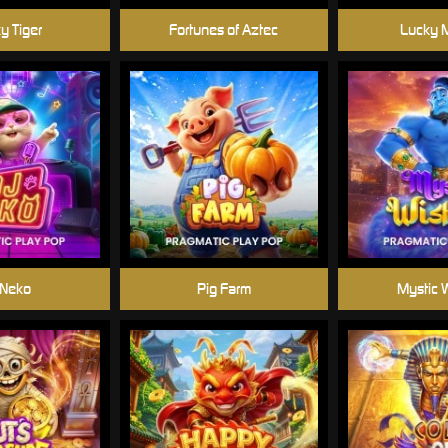
y Tiger
Fortunes of Aztec
Lucky 
 Neko
Pig Farm
Mystic 