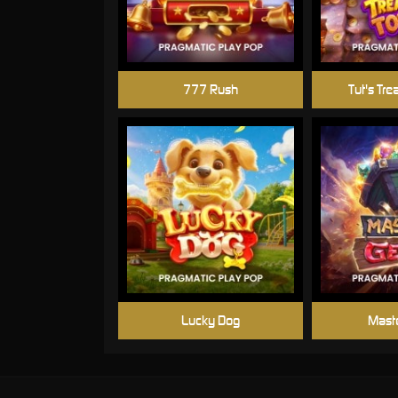
777 Rush
Tut's Tr
Lucky Dog
Mast