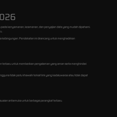
2026
okus pada kenyamanan, keamanan, dan penyajian data yang mudah dipahami.
u.
a kebingungan. Pendekatan ini dirancang untuk menghadirkan
aian terbaru untuk memberikan pengalaman yang aman serta menghindari
guna tidak perlu khawatir terkait link yang kadaluwarsa atau tidak dapat
aian antarmuka untuk berbagai perangkat terbaru.