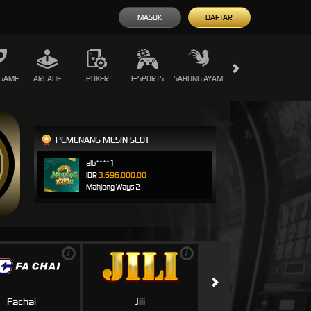
MASUK
DAFTAR
 GAME
ARCADE
POKER
E-SPORTS
SABUNG AYAM
PROMOSI
PEMENANG MESIN SLOT
alb****1
IDR
3,696,000.00
Mahjong Ways 2
alb****1
IDR
3,016,000.00
Mahjong Ways 2
i
i
i
alb****1
IDR
2,904,000.00
No Limit City
Mahjong Ways 2
Fachai
Jili
alb****1