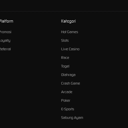
Platform
Kategori
Promosi
Hot Games
Loyalty
Slots
Referral
Live Casino
Race
Togel
Olahraga
Crash Game
Arcade
Poker
E-Sports
Sabung Ayam