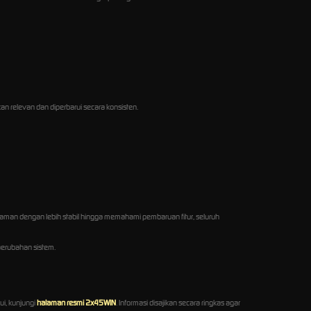
Mahjong Wins 3 – Black Scatter
n relevan dan diperbarui secara konsisten.
man dengan lebih stabil hingga memahami pembaruan fitur, seluruh
perubahan sistem.
i, kunjungi
halaman resmi 2x45WIN
. Informasi disajikan secara ringkas agar