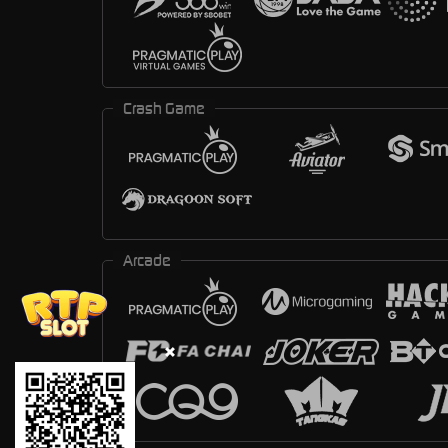
Crash Game
Arcade