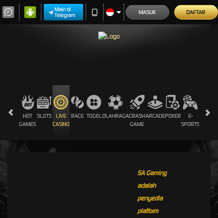
Main di
MASUK
DAFTAR
Telegram
HOT
SLOTS
LIVE
RACE
TOGEL
OLAHRAGA
CRASH
ARCADE
POKER
E-
SABUN
GAMES
CASINO
GAME
SPORTS
AYAM
SA Gaming
adalah
penyedia
platform