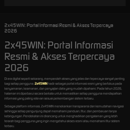
2x45WIN: Portal Informasi Resmi & Akses Terpercaya
2026
2x45WIN: Portal Informasi
Resmi & Akses Terpercaya
2026
Di era digital seperti sekarang, memperoleh akses yang jelas dan tepercaya sangat penting
bagi setiap pengguna.
2x45WIN
hadir sebagai portal informasi resmi yang berfokus pada
kenyamanan, keamanan, dan penyajian data yang mudah dipahami. Pada tahun 2026,
halaman ini diperbarui secara berkala untuk memastikan setiap pengguna mendapatkan
informasi yang paling relevan sesuai perkembangan sistem terbaru.
Sebagai platform informasi, 2x45WIN menekankan transparansi dan kemudahan navigasi
sehingga setiap pengunjung dapat memahami panduan, fitur, dan pembaruan tanpa
kebingungan. Pendekatan ini dirancang untuk menghadirkan pengalaman yang lebih
terarah bagi pengguna yang ingin mengetahui akses resmi atau memahami fitur sistem
terbaru.