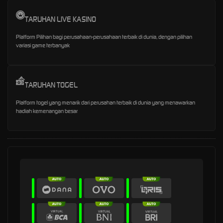
TARUHAN LIVE KASINO
Platform Pilihan bagi perusahaan-perusahaan terbaik di dunia, dengan pilihan
variasi game terbanyak
TARUHAN TOGEL
Platform togel yang menarik dari perusahan terbaik di dunia yang menawarkan
hadiah kemenangan besar