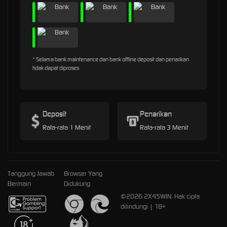
* Selama bank maintenance dan bank offline deposit dan penarikan
tidak dapat diproses
Deposit
Penarikan
Rata-rata 1 Menit
Rata-rata 3 Menit
Tanggung Jawab
Browser Yang
Bermain
Didukung
©2026 2X45WIN. Hak cipta
dilindungi | 18+