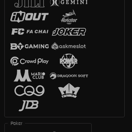
Poker