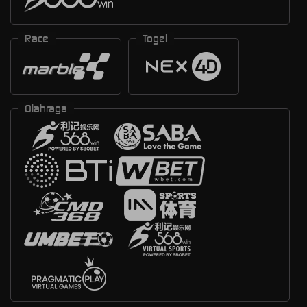
Race
Togel
Olahraga