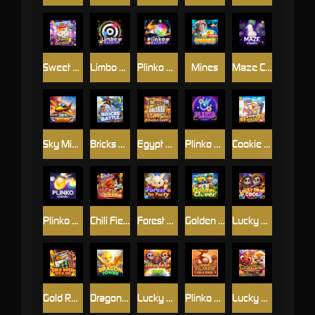
Sweet Scratch
Limbo Rainbow
Plinko Rainbow
Mines
Maze Classic
Sky Mission
Bricks Battle
Egypt Gem Scratch
Plinko Neon
Cookie Fiesta
Plinko Classic
Chili Fiesta
Forest Tea Party
Golden Clover
Lucky Drop: Coco 2
Gold Rush: Wild Dig
Dragon Tower
Lucky Drop-Coco
Plinko Gold Rush
Lucky Drop-GongXiFaChai