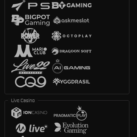
Live Casino