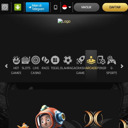
Main di
MASUK
DAFTAR
Telegram
HOT
SLOTS
LIVE
RACE
TOGEL
OLAHRAGA
CRASH
ARCADE
POKER
E-
SABUN
GAMES
CASINO
GAME
SPORTS
AYAM