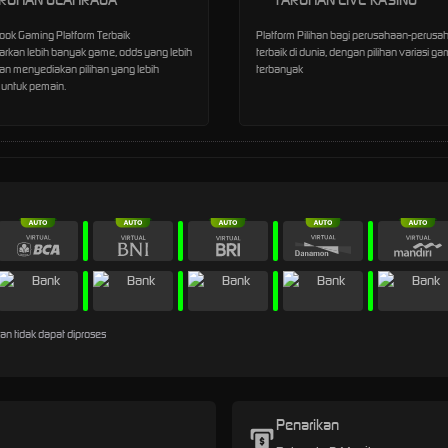
ook Gaming Platform Terbaik
Platform Pilihan bagi perusahaan-perusa
kan lebih banyak game, odds yang lebih
terbaik di dunia, dengan pilihan variasi g
 dan menyediakan pilihan yang lebih
terbanyak
untuk pemain.
an tidak dapat diproses
Penarikan