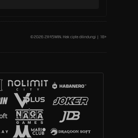
©2026 2X45WIN. Hak cipta dilindungi | 18+