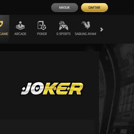
MASUK
DAFTAR
 GAME
ARCADE
POKER
E-SPORTS
SABUNG AYAM
PROMOSI