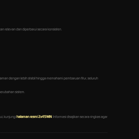
n relevan dan diperbarui secara konsisten.
man dengan lebih stabil hingga memahami pembaruan fitur, seluruh
perubahan sistem.
i, kunjungi
halaman resmi 2x45WIN
. Informasi disajikan secara ringkas agar