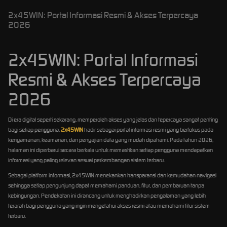
2x45WIN: Portal Informasi Resmi & Akses Terpercaya
2026
2x45WIN: Portal Informasi
Resmi & Akses Terpercaya
2026
Di era digital seperti sekarang, memperoleh akses yang jelas dan tepercaya sangat penting
bagi setiap pengguna.
2x45WIN
hadir sebagai portal informasi resmi yang berfokus pada
kenyamanan, keamanan, dan penyajian data yang mudah dipahami. Pada tahun 2026,
halaman ini diperbarui secara berkala untuk memastikan setiap pengguna mendapatkan
informasi yang paling relevan sesuai perkembangan sistem terbaru.
Sebagai platform informasi, 2x45WIN menekankan transparansi dan kemudahan navigasi
sehingga setiap pengunjung dapat memahami panduan, fitur, dan pembaruan tanpa
kebingungan. Pendekatan ini dirancang untuk menghadirkan pengalaman yang lebih
terarah bagi pengguna yang ingin mengetahui akses resmi atau memahami fitur sistem
terbaru.