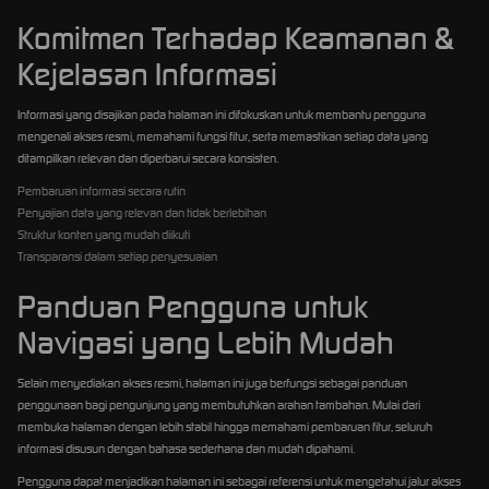
Komitmen Terhadap Keamanan &
Kejelasan Informasi
Informasi yang disajikan pada halaman ini difokuskan untuk membantu pengguna
mengenali akses resmi, memahami fungsi fitur, serta memastikan setiap data yang
ditampilkan relevan dan diperbarui secara konsisten.
Pembaruan informasi secara rutin
Penyajian data yang relevan dan tidak berlebihan
Struktur konten yang mudah diikuti
Transparansi dalam setiap penyesuaian
Panduan Pengguna untuk
Navigasi yang Lebih Mudah
Selain menyediakan akses resmi, halaman ini juga berfungsi sebagai panduan
penggunaan bagi pengunjung yang membutuhkan arahan tambahan. Mulai dari
membuka halaman dengan lebih stabil hingga memahami pembaruan fitur, seluruh
informasi disusun dengan bahasa sederhana dan mudah dipahami.
Pengguna dapat menjadikan halaman ini sebagai referensi untuk mengetahui jalur akses