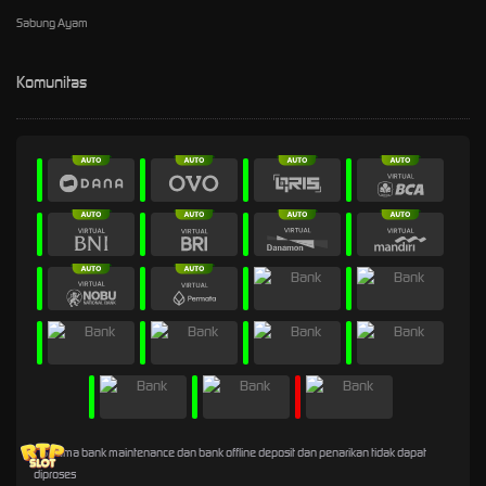
Sabung Ayam
Komunitas
* Selama bank maintenance dan bank offline deposit dan penarikan tidak dapat
diproses