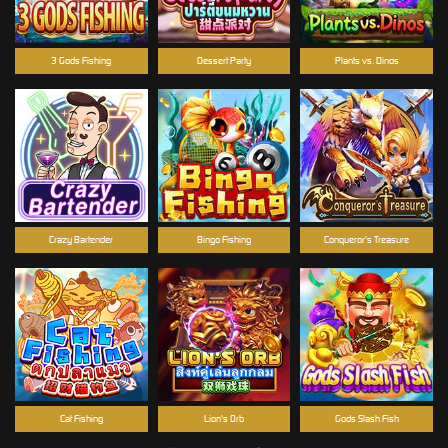
3 Gods Fishing
Dessert Party
Plants vs. Dinos
Crazy Bartender
Bingo Fishing
Conqueror's Treasure
Cat Fishing
Lion's Orb
Gods Slash Fish