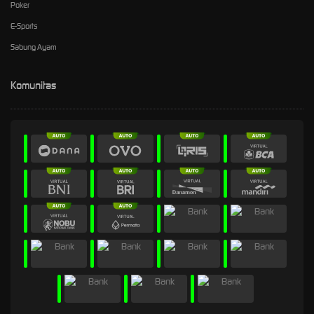
Poker
E-Sports
Sabung Ayam
Komunitas