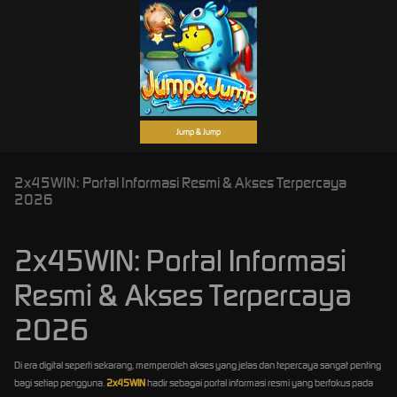
Jump & Jump
2x45WIN: Portal Informasi Resmi & Akses Terpercaya
2026
2x45WIN: Portal Informasi
Resmi & Akses Terpercaya
2026
Di era digital seperti sekarang, memperoleh akses yang jelas dan tepercaya sangat penting
bagi setiap pengguna.
2x45WIN
hadir sebagai portal informasi resmi yang berfokus pada