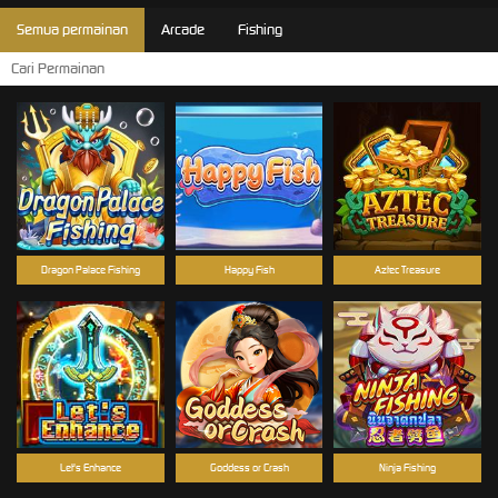
Semua permainan
Arcade
Fishing
Dragon Palace Fishing
Happy Fish
Aztec Treasure
Let's Enhance
Goddess or Crash
Ninja Fishing